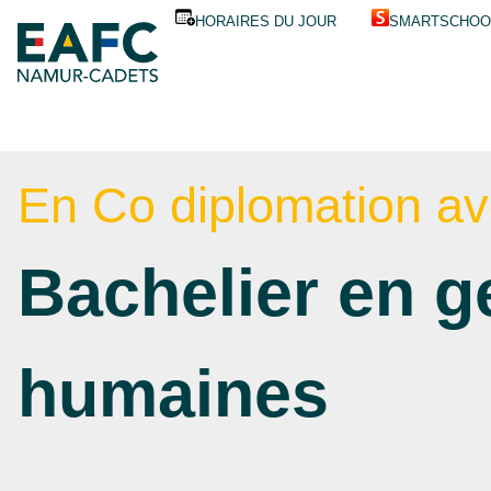
Aller au contenu principale
Nos outils
Enseignement 
HORAIRES DU JOUR
SMARTSCHOO
En Co diplomation av
Bachelier en g
humaines