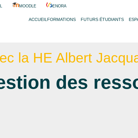
pour Adultes e
L
MOODLE
ENORA
ACCUEIL
FORMATIONS
FUTURS ÉTUDIANTS
ESP
ec la HE Albert Jacqu
estion des ress