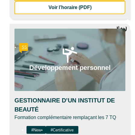
de la formation Déc
Voir l’horaire (PDF)
Il s’agit
SS
Développement personnel
GESTIONNAIRE D’UN INSTITUT DE
BEAUTÉ
Formation complémentaire remplaçant les 7 TQ
#New
#Certificative