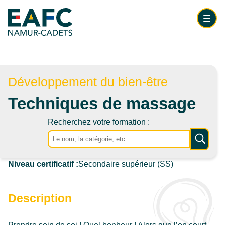
Aller au contenu principale
Enseignement pour Adultes
Ouvrir 
Nos outils
Navigation principale
ACCUEIL
Développement du bien-être
Techniques de massage
FORMATIONS
Recherchez votre formation :
TOUTES NOS FORMATIONS
Recherch
Niveau certificatif :
Secondaire supérieur (
SS
)
FORMATIONS PAR NIVEAUX ET CATÉGORIES
HORAIRES DES FORMATIONS
Description
CO-DIPLOMATIONS ET CO-ORGANISATIONS