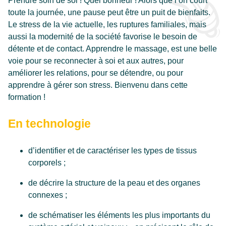
Prendre soin de soi ! Quel bonheur ! Alors que l’on court
toute la journée, une pause peut être un puit de bienfaits.
Le stress de la vie actuelle, les ruptures familiales, mais
FUTURS ÉTUDIANTS
aussi la modernité de la société favorise le besoin de
détente et de contact. Apprendre le massage, est une belle
DÉCOUVRIR L’EAFC NAMUR-CADETS
voie pour se reconnecter à soi et aux autres, pour
améliorer les relations, pour se détendre, ou pour
S’INSCRIRE
apprendre à gérer son stress. Bienvenu dans cette
formation !
INSCRIPTIONS EN LIGNE
En technologie
ESPACE ÉTUDIANTS
d’identifier et de caractériser les types de tissus
corporels ;
DOCUMENTS DE RÉFÉRENCES
de décrire la structure de la peau et des organes
connexes ;
PARCOURS PERSONNALISÉ
de schématiser les éléments les plus importants du